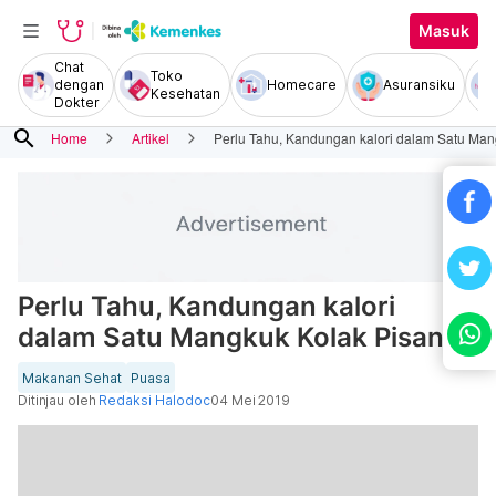
Masuk
Chat
Toko
dengan
Homecare
Asuransiku
Kesehatan
Dokter
search
Home
Artikel
Perlu Tahu, Kandungan kalori dalam Satu Man
Perlu Tahu, Kandungan kalori
dalam Satu Mangkuk Kolak Pisang
Makanan Sehat
Puasa
Ditinjau oleh
Redaksi Halodoc
04 Mei 2019