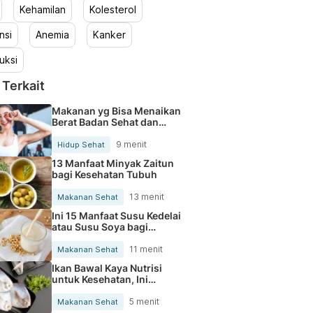
Kehamilan
Kolesterol
nsi
Anemia
Kanker
uksi
 Terkait
Makanan yg Bisa Menaikan
Berat Badan Sehat dan
Cepat
9 menit
Hidup Sehat
13 Manfaat Minyak Zaitun
bagi Kesehatan Tubuh
13 menit
Makanan Sehat
Ini 15 Manfaat Susu Kedelai
atau Susu Soya bagi
Kesehatan Tubuh
11 menit
Makanan Sehat
Ikan Bawal Kaya Nutrisi
untuk Kesehatan, Ini
Faktanya
5 menit
Makanan Sehat