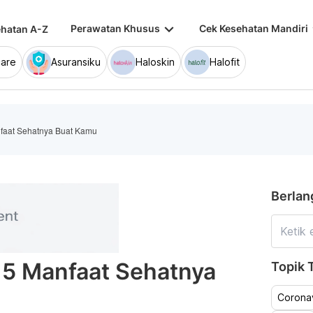
keyboard_arrow_down
keybo
Perawatan Khusus
Cek Kesehatan Mandiri
hatan A-Z
are
Asuransiku
Haloskin
Halofit
nfaat Sehatnya Buat Kamu
Berlan
: 5 Manfaat Sehatnya
Topik T
Coronav