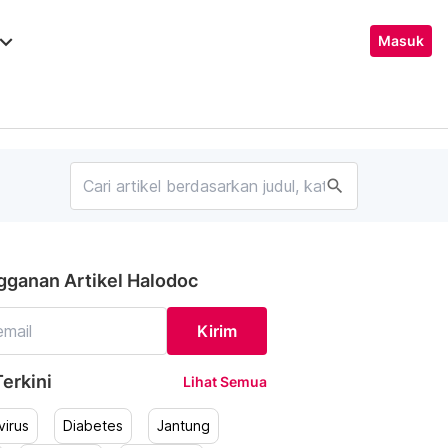
ard_arrow_down
Masuk
search
gganan Artikel Halodoc
Kirim
erkini
Lihat Semua
irus
Diabetes
Jantung