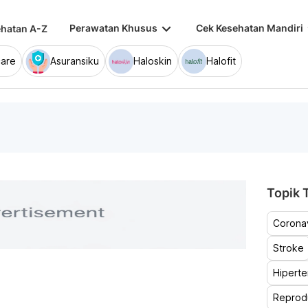
keyboard_arrow_down
keybo
Perawatan Khusus
Cek Kesehatan Mandiri
hatan A-Z
are
Asuransiku
Haloskin
Halofit
Topik T
Coronav
Stroke
Hiperte
Reprod