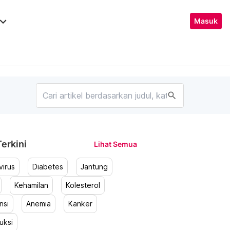
ard_arrow_down
Masuk
search
erkini
Lihat Semua
irus
Diabetes
Jantung
Kehamilan
Kolesterol
nsi
Anemia
Kanker
uksi