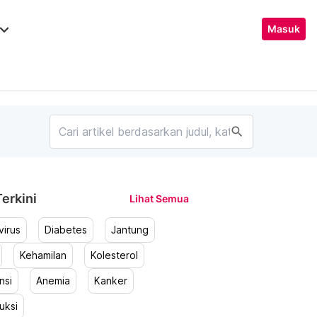
ard_arrow_down
Masuk
search
erkini
Lihat Semua
irus
Diabetes
Jantung
Kehamilan
Kolesterol
nsi
Anemia
Kanker
uksi