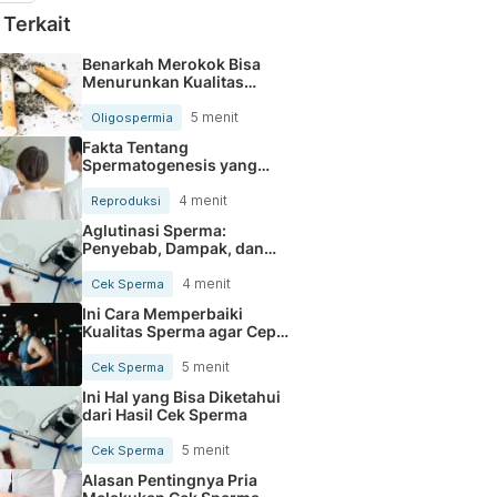
 Terkait
Benarkah Merokok Bisa
Menurunkan Kualitas
Sperma?
5 menit
Oligospermia
Fakta Tentang
Spermatogenesis yang
Perlu Diketahui Pasutri
4 menit
Reproduksi
Aglutinasi Sperma:
Penyebab, Dampak, dan
Cara Atasi
4 menit
Cek Sperma
Ini Cara Memperbaiki
Kualitas Sperma agar Cepat
Hamil
5 menit
Cek Sperma
Ini Hal yang Bisa Diketahui
dari Hasil Cek Sperma
5 menit
Cek Sperma
Alasan Pentingnya Pria