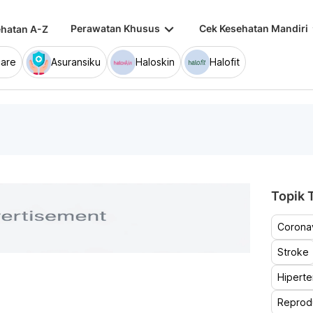
keyboard_arrow_down
keybo
Perawatan Khusus
Cek Kesehatan Mandiri
hatan A-Z
are
Asuransiku
Haloskin
Halofit
Topik T
Coronav
Stroke
Hiperte
Reprod