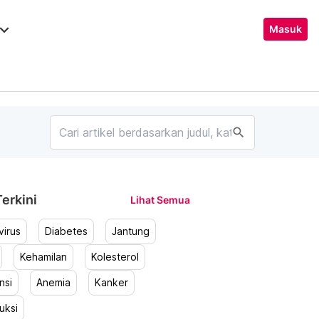
ard_arrow_down
Masuk
search
erkini
Lihat Semua
irus
Diabetes
Jantung
Kehamilan
Kolesterol
nsi
Anemia
Kanker
uksi