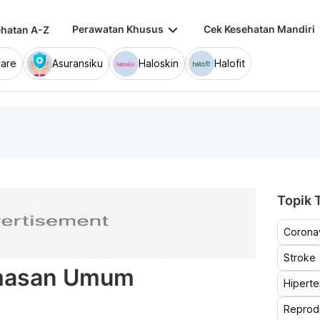
keyboard_arrow_down
keybo
Perawatan Khusus
Cek Kesehatan Mandiri
hatan A-Z
are
Asuransiku
Haloskin
Halofit
Topik T
Coronav
Stroke
masan Umum
Hiperte
Reprod