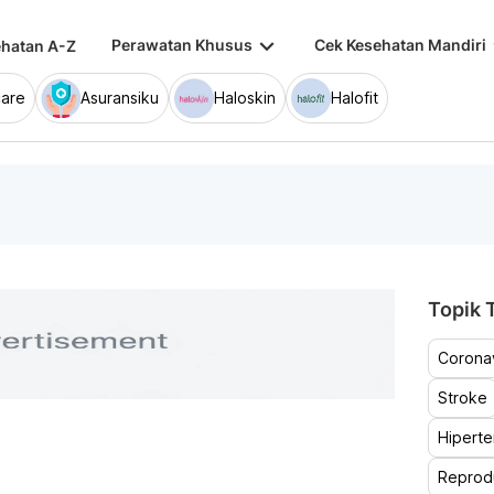
keyboard_arrow_down
keybo
Perawatan Khusus
Cek Kesehatan Mandiri
hatan A-Z
are
Asuransiku
Haloskin
Halofit
Topik T
Coronav
Stroke
Hiperte
Reprod