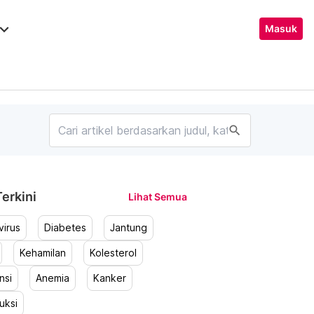
ard_arrow_down
Masuk
search
erkini
Lihat Semua
irus
Diabetes
Jantung
Kehamilan
Kolesterol
nsi
Anemia
Kanker
uksi