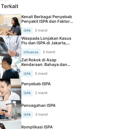
 Terkait
Kenali Berbagai Penyebab
Penyakit ISPA dan Faktor
Risikonya
5 menit
ISPA
Waspada Lonjakan Kasus
Flu dan ISPA di Jakarta,
Gejalanya Mirip COVID-19
5 menit
Influenza
Zat Rokok di Asap
Kendaraan: Bahaya dan
Cara Hindari
5 menit
ISPA
Penyebab ISPA
2 menit
ISPA
Pencegahan ISPA
3 menit
ISPA
Komplikasi ISPA