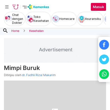
Masuk
Chat
Toko
dengan
Homecare
Asuransiku
Kesehatan
Dokter
search
Home
Kesehatan
Mimpi Buruk
Ditinjau oleh
dr. Fadhli Rizal Makarim