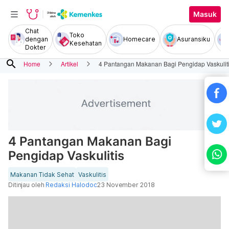
Masuk
Chat
Toko
dengan
Homecare
Asuransiku
Kesehatan
Dokter
search
Home
Artikel
4 Pantangan Makanan Bagi Pengidap Vaskulit
4 Pantangan Makanan Bagi
Pengidap Vaskulitis
Makanan Tidak Sehat
Vaskulitis
Ditinjau oleh
Redaksi Halodoc
23 November 2018