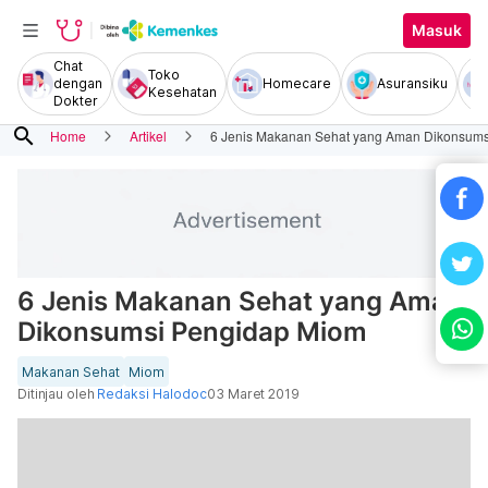
Masuk
Chat
Toko
dengan
Homecare
Asuransiku
Kesehatan
Dokter
search
Home
Artikel
6 Jenis Makanan Sehat yang Aman Dikonsum
6 Jenis Makanan Sehat yang Aman
Dikonsumsi Pengidap Miom
Makanan Sehat
Miom
Ditinjau oleh
Redaksi Halodoc
03 Maret 2019