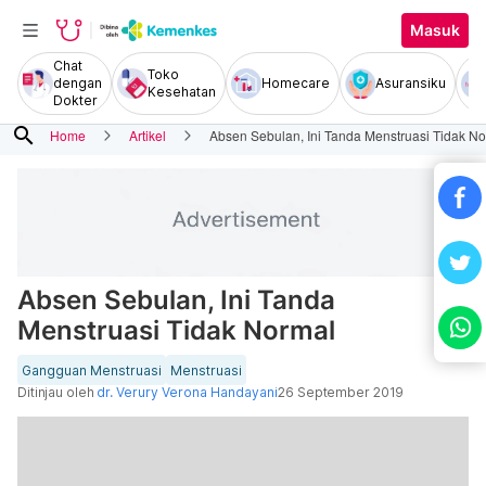
Masuk
Chat
Toko
dengan
Homecare
Asuransiku
Kesehatan
Dokter
search
Home
Artikel
Absen Sebulan, Ini Tanda Menstruasi Tidak N
Absen Sebulan, Ini Tanda
Menstruasi Tidak Normal
Gangguan Menstruasi
Menstruasi
Ditinjau oleh
dr. Verury Verona Handayani
26 September 2019