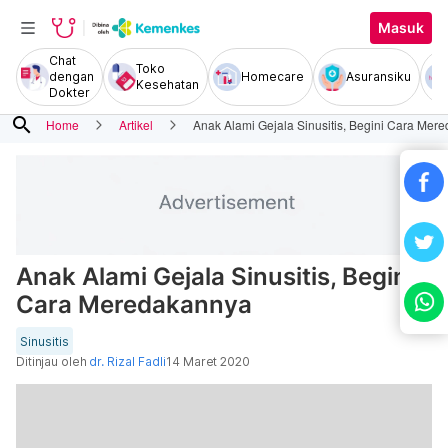
Masuk
Chat
Toko
dengan
Homecare
Asuransiku
Kesehatan
Dokter
search
Home
Artikel
Anak Alami Gejala Sinusitis, Begini Cara Mer
Anak Alami Gejala Sinusitis, Begini
Cara Meredakannya
Sinusitis
Ditinjau oleh
dr. Rizal Fadli
14 Maret 2020