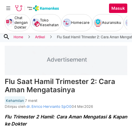
Masuk
Chat
Toko
dengan
Homecare
Asuransiku
Kesehatan
Dokter
search
Home
Artikel
Flu Saat Hamil Trimester 2: Cara Aman Menga
Flu Saat Hamil Trimester 2: Cara
Aman Mengatasinya
Kehamilan
7 menit
Ditinjau oleh
dr. Enrico Hervianto SpOG
04 Mei 2026
Flu Trimester 2 Hamil: Cara Aman Mengatasi & Kapan
ke Dokter