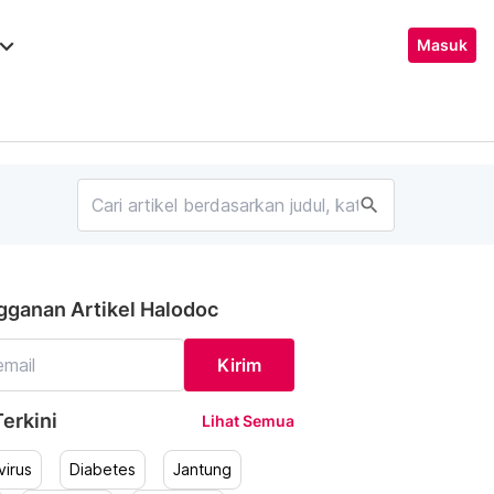
ard_arrow_down
Masuk
search
gganan Artikel Halodoc
Kirim
erkini
Lihat Semua
irus
Diabetes
Jantung