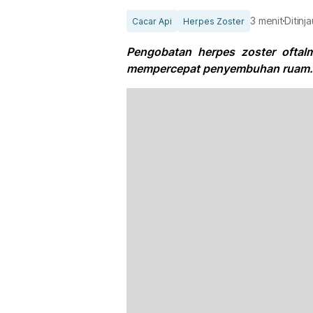
3 menit
Ditinj
Cacar Api
Herpes Zoster
Pengobatan herpes zoster oftal
mempercepat penyembuhan ruam.