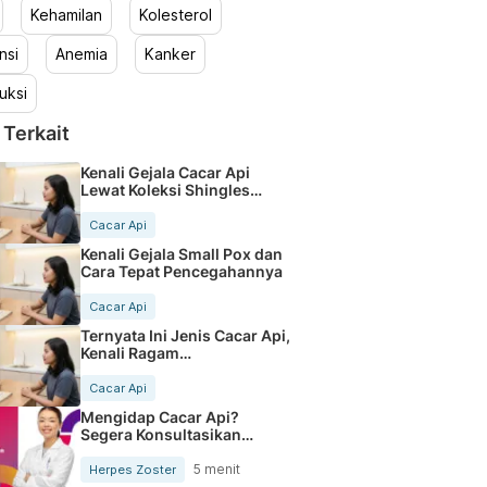
Kehamilan
Kolesterol
nsi
Anemia
Kanker
uksi
 Terkait
Kenali Gejala Cacar Api
Lewat Koleksi Shingles
Images
Cacar Api
Kenali Gejala Small Pox dan
Cara Tepat Pencegahannya
Cacar Api
Ternyata Ini Jenis Cacar Api,
Kenali Ragam
Manifestasinya
Cacar Api
Mengidap Cacar Api?
Segera Konsultasikan
dengan Dokter Ini
5 menit
Herpes Zoster