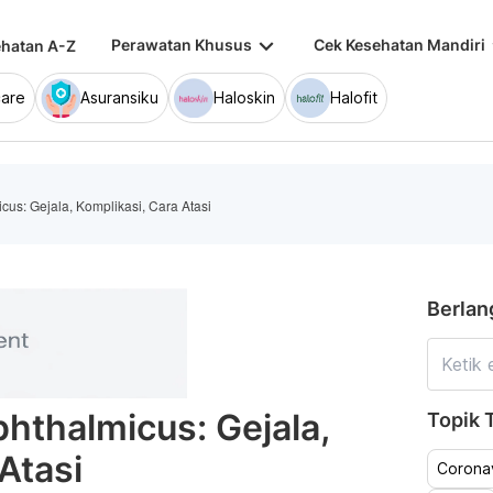
keyboard_arrow_down
keybo
Perawatan Khusus
Cek Kesehatan Mandiri
hatan A-Z
are
Asuransiku
Haloskin
Halofit
cus: Gejala, Komplikasi, Cara Atasi
Berlan
hthalmicus: Gejala,
Topik T
Atasi
Coronav