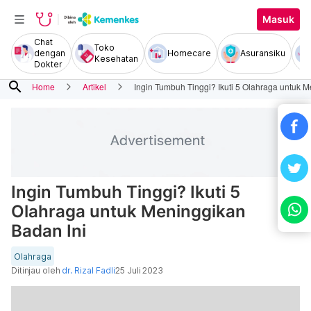
Masuk
Chat
Toko
dengan
Homecare
Asuransiku
Kesehatan
Dokter
search
Home
Artikel
Ingin Tumbuh Tinggi? Ikuti 5 Olahraga untuk 
Ingin Tumbuh Tinggi? Ikuti 5
Olahraga untuk Meninggikan
Badan Ini
Olahraga
Ditinjau oleh
dr. Rizal Fadli
25 Juli 2023