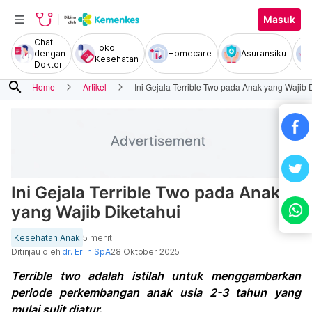
Masuk
Chat
Toko
dengan
Homecare
Asuransiku
Kesehatan
Dokter
search
Home
Artikel
Ini Gejala Terrible Two pada Anak yang Wajib 
Ini Gejala Terrible Two pada Anak
yang Wajib Diketahui
Kesehatan Anak
5 menit
Ditinjau oleh
dr. Erlin SpA
28 Oktober 2025
Terrible two adalah istilah untuk menggambarkan
periode perkembangan anak usia 2-3 tahun yang
mulai sulit diatur.