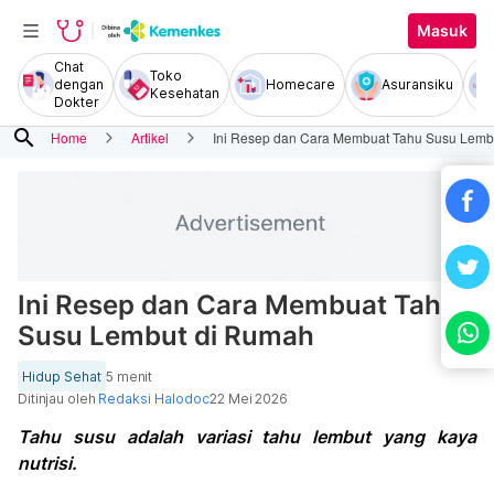
Masuk
Chat
Toko
dengan
Homecare
Asuransiku
Kesehatan
Dokter
search
Home
Artikel
Ini Resep dan Cara Membuat Tahu Susu Lemb
Ini Resep dan Cara Membuat Tahu
Susu Lembut di Rumah
Hidup Sehat
5 menit
Ditinjau oleh
Redaksi Halodoc
22 Mei 2026
Tahu susu adalah variasi tahu lembut yang kaya
nutrisi.