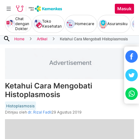
Masuk
Chat
Toko
dengan
Homecare
Asuransiku
Kesehatan
Dokter
search
Home
Artikel
Ketahui Cara Mengobati Histoplasmosis
Ketahui Cara Mengobati
Histoplasmosis
Histoplasmosis
Ditinjau oleh
dr. Rizal Fadli
29 Agustus 2019