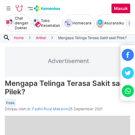
Masuk
Chat
Toko
dengan
Homecare
Asuransiku
Kesehatan
Dokter
search
Home
Artikel
Mengapa Telinga Terasa Sakit saat Pilek?
Mengapa Telinga Terasa Sakit saat
Pilek?
Pilek
Ditinjau oleh
dr. Fadhli Rizal Makarim
25 September 2021