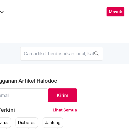
ard_arrow_down
Masuk
search
gganan Artikel Halodoc
Kirim
erkini
Lihat Semua
irus
Diabetes
Jantung