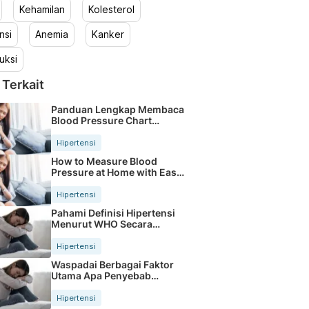
Kehamilan
Kolesterol
nsi
Anemia
Kanker
uksi
 Terkait
Panduan Lengkap Membaca
Blood Pressure Chart
Secara Akurat
Hipertensi
How to Measure Blood
Pressure at Home with Easy
Steps
Hipertensi
Pahami Definisi Hipertensi
Menurut WHO Secara
Lengkap
Hipertensi
Waspadai Berbagai Faktor
Utama Apa Penyebab
Hipertensi Kini
Hipertensi