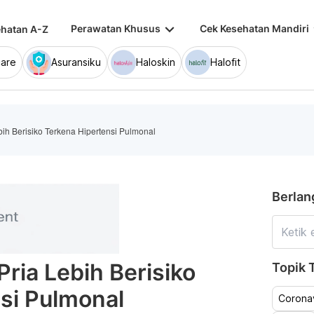
keyboard_arrow_down
keybo
Perawatan Khusus
Cek Kesehatan Mandiri
hatan A-Z
are
Asuransiku
Haloskin
Halofit
bih Berisiko Terkena Hipertensi Pulmonal
Berlan
Pria Lebih Berisiko
Topik T
si Pulmonal
Coronav