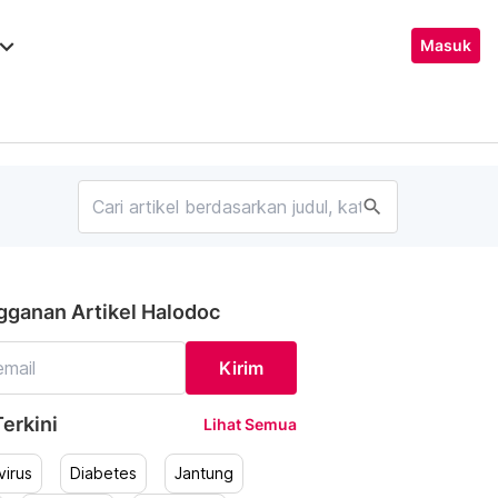
ard_arrow_down
Masuk
search
gganan Artikel Halodoc
Kirim
erkini
Lihat Semua
irus
Diabetes
Jantung