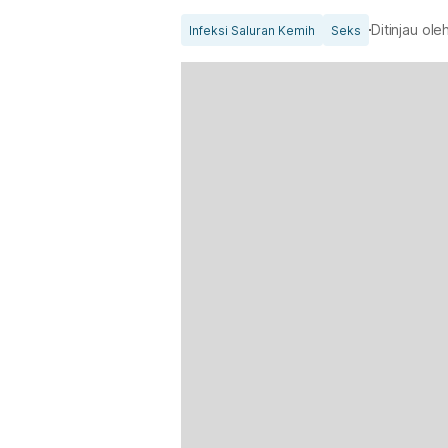
Ditinjau ole
Infeksi Saluran Kemih
Seks