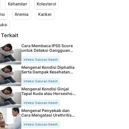
Kehamilan
Kolesterol
nsi
Anemia
Kanker
uksi
 Terkait
Cara Membaca IPSS Score
untuk Deteksi Gangguan
Prostat
Infeksi Saluran Kemih
Mengenal Kondisi Diphallia
Serta Dampak Kesehatan
Bagi Pria
Infeksi Saluran Kemih
Mengenal Kondisi Ginjal
Tapal Kuda atau Horseshoe
Kidney
Infeksi Saluran Kemih
Mengenal Penyebab dan
Cara Mengatasi Urethritis
dengan Tepat
Infeksi Saluran Kemih