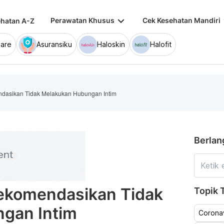
keyboard_arrow_down
keybo
Perawatan Khusus
Cek Kesehatan Mandiri
hatan A-Z
are
Asuransiku
Haloskin
Halofit
ndasikan Tidak Melakukan Hubungan Intim
Berlan
rekomendasikan Tidak
Topik T
gan Intim
Coronav