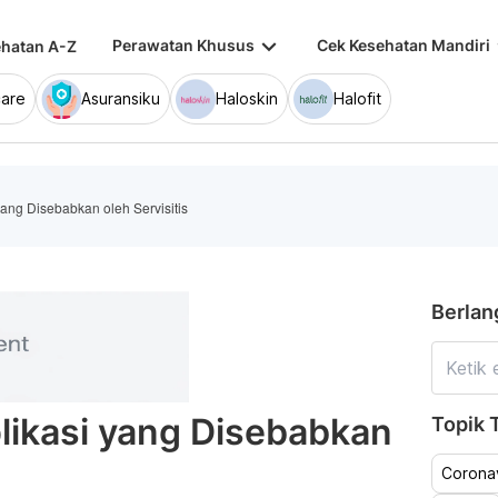
keyboard_arrow_down
keybo
Perawatan Khusus
Cek Kesehatan Mandiri
hatan A-Z
are
Asuransiku
Haloskin
Halofit
yang Disebabkan oleh Servisitis
Berlan
likasi yang Disebabkan
Topik T
Coronav