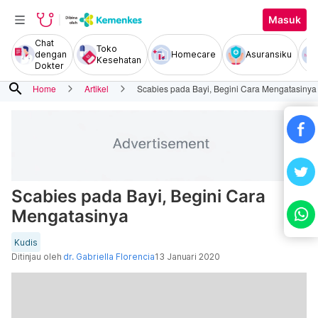
Masuk
Chat
Toko
dengan
Homecare
Asuransiku
Kesehatan
Dokter
search
Home
Artikel
Scabies pada Bayi, Begini Cara Mengatasinya
Scabies pada Bayi, Begini Cara
Mengatasinya
Kudis
Ditinjau oleh
dr. Gabriella Florencia
13 Januari 2020