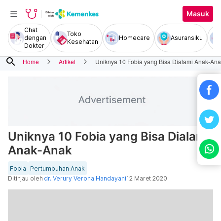
Masuk
Chat
Toko
dengan
Homecare
Asuransiku
Kesehatan
Dokter
search
Home
Artikel
Uniknya 10 Fobia yang Bisa Dialami Anak-An
Uniknya 10 Fobia yang Bisa Dialami
Anak-Anak
Fobia
Pertumbuhan Anak
Ditinjau oleh
dr. Verury Verona Handayani
12 Maret 2020