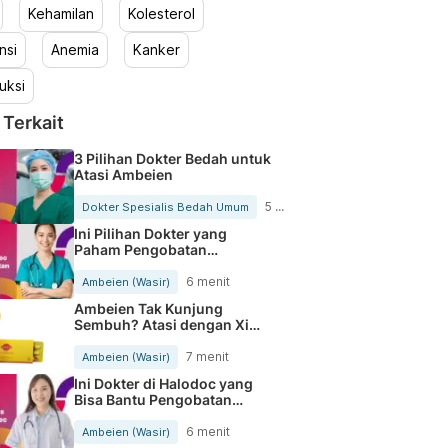
Kehamilan
Kolesterol
nsi
Anemia
Kanker
uksi
 Terkait
3 Pilihan Dokter Bedah untuk
Atasi Ambeien
5 menit
Dokter Spesialis Bedah Umum
Ini Pilihan Dokter yang
Paham Pengobatan
Ambeien Luar
6 menit
Ambeien (Wasir)
Ambeien Tak Kunjung
Sembuh? Atasi dengan Xi
Yaopin Zhi, Obat Berbahan
Herbal Peraih MURI
7 menit
Ambeien (Wasir)
Ini Dokter di Halodoc yang
Bisa Bantu Pengobatan
Wasir
6 menit
Ambeien (Wasir)