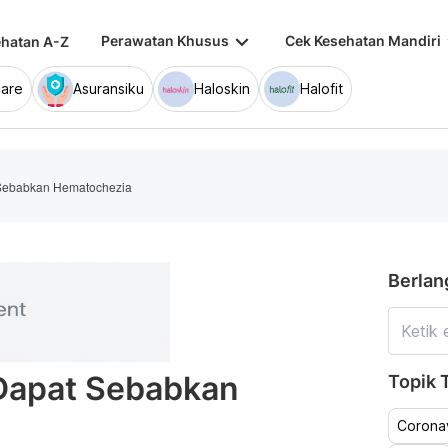
keyboard_arrow_down
keybo
Perawatan Khusus
Cek Kesehatan Mandiri
hatan A-Z
are
Asuransiku
Haloskin
Halofit
Sebabkan Hematochezia
Berlan
Dapat Sebabkan
Topik T
Coronav