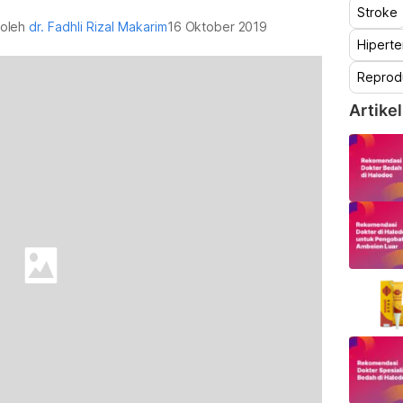
Stroke
u oleh
dr. Fadhli Rizal Makarim
16 Oktober 2019
Hiperte
Reprod
Artikel