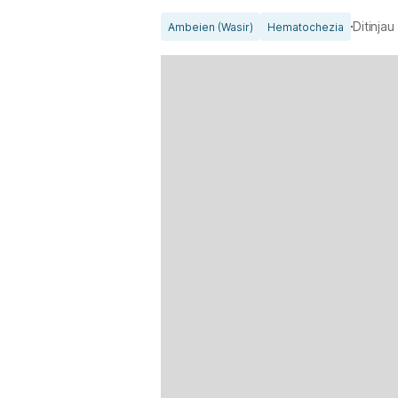
Ditinja
Ambeien (Wasir)
Hematochezia