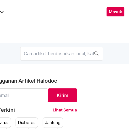
ard_arrow_down
Masuk
search
gganan Artikel Halodoc
Kirim
erkini
Lihat Semua
irus
Diabetes
Jantung