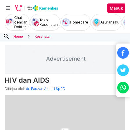
Masuk
Chat
Toko
dengan
Homecare
Asuransiku
Kesehatan
Dokter
search
Home
Kesehatan
HIV dan AIDS
Ditinjau oleh
dr. Fauzan Azhari SpPD