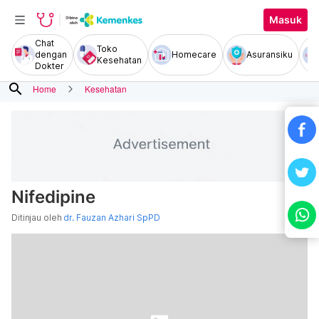
Masuk
Chat
Toko
dengan
Homecare
Asuransiku
Kesehatan
Dokter
search
Home
Kesehatan
Nifedipine
Ditinjau oleh
dr. Fauzan Azhari SpPD