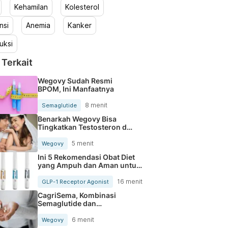
Kehamilan
Kolesterol
nsi
Anemia
Kanker
uksi
 Terkait
Wegovy Sudah Resmi
BPOM, Ini Manfaatnya
8 menit
Semaglutide
Benarkah Wegovy Bisa
Tingkatkan Testosteron dan
Kualitas Sperma?
5 menit
Wegovy
Ini 5 Rekomendasi Obat Diet
yang Ampuh dan Aman untuk
Turunkan Berat Badan
16 menit
GLP-1 Receptor Agonist
CagriSema, Kombinasi
Semaglutide dan
Cagrilintide untuk Obesitas
6 menit
Wegovy