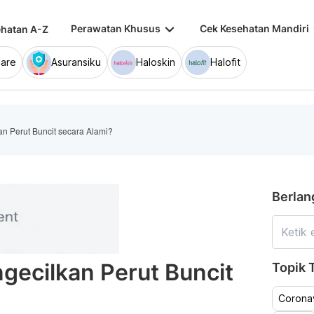
keyboard_arrow_down
keybo
Perawatan Khusus
Cek Kesehatan Mandiri
hatan A-Z
are
Asuransiku
Haloskin
Halofit
n Perut Buncit secara Alami?
Berlan
ecilkan Perut Buncit
Topik T
Coronav