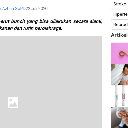
Stroke
n Azhari SpPD
22 Juli 2026
Hiperte
rut buncit yang bisa dilakukan secara alami,
Reprod
anan dan rutin berolahraga.
Artikel