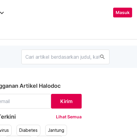
ard_arrow_down
Masuk
search
gganan Artikel Halodoc
Kirim
erkini
Lihat Semua
irus
Diabetes
Jantung