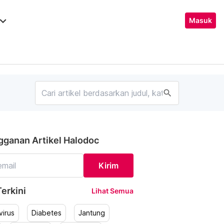
ard_arrow_down
Masuk
search
gganan Artikel Halodoc
Kirim
erkini
Lihat Semua
irus
Diabetes
Jantung