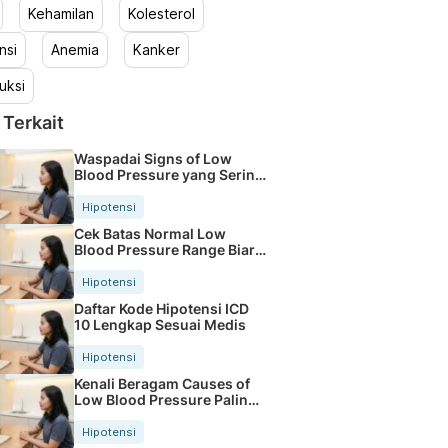
Kehamilan
Kolesterol
nsi
Anemia
Kanker
uksi
 Terkait
Waspadai Signs of Low
Blood Pressure yang Sering
Terjadi
Hipotensi
Cek Batas Normal Low
Blood Pressure Range Biar
Tetap Fit
Hipotensi
Daftar Kode Hipotensi ICD
10 Lengkap Sesuai Medis
Hipotensi
Kenali Beragam Causes of
Low Blood Pressure Paling
Umum
Hipotensi