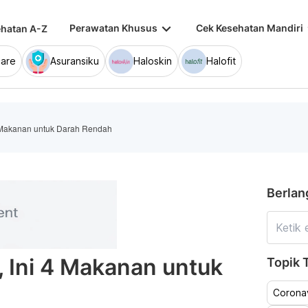
keyboard_arrow_down
keybo
Perawatan Khusus
Cek Kesehatan Mandiri
hatan A-Z
are
Asuransiku
Haloskin
Halofit
4 Makanan untuk Darah Rendah
Berlan
, Ini 4 Makanan untuk
Topik T
Coronav