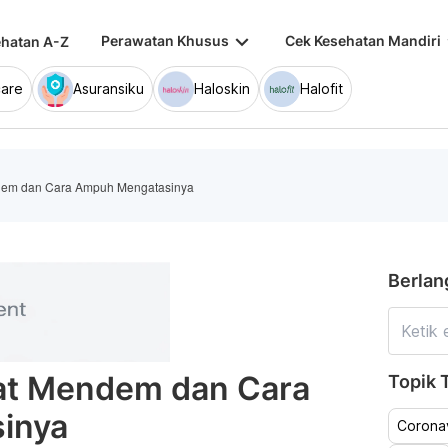
keyboard_arrow_down
keybo
Perawatan Khusus
Cek Kesehatan Mandiri
hatan A-Z
are
Asuransiku
Haloskin
Halofit
dem dan Cara Ampuh Mengatasinya
Berlan
at Mendem dan Cara
Topik T
inya
Coronav