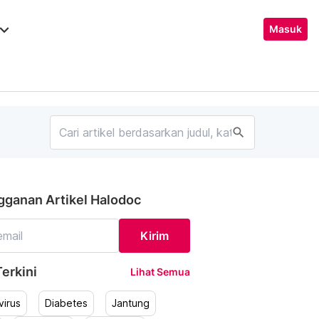
ard_arrow_down
Masuk
search
gganan Artikel Halodoc
Kirim
erkini
Lihat Semua
irus
Diabetes
Jantung