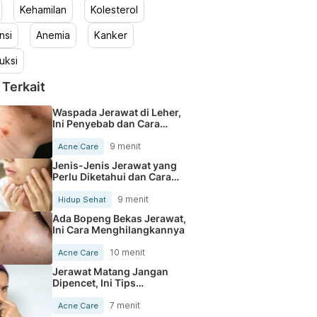
Kehamilan
Kolesterol
nsi
Anemia
Kanker
uksi
 Terkait
Waspada Jerawat di Leher,
Ini Penyebab dan Cara
Mengobatinya
9 menit
Acne Care
Jenis-Jenis Jerawat yang
Perlu Diketahui dan Cara
Mengatasinya
9 menit
Hidup Sehat
Ada Bopeng Bekas Jerawat,
Ini Cara Menghilangkannya
10 menit
Acne Care
Jerawat Matang Jangan
Dipencet, Ini Tips
Mengatasinya
7 menit
Acne Care