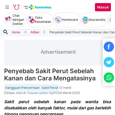
Masuk
Chat
Toko
dengan
Homecare
Asuransiku
Kesehatan
Dokter
search
Home
Artikel
Penyebab Sakit Perut Sebelah Kanan dan Car
Penyebab Sakit Perut Sebelah
Kanan dan Cara Mengatasinya
Gangguan Pencernaan
Sakit Perut
12 menit
Ditinjau oleh
dr. Fauzan Azhari SpPD
06 Maret 2026
Sakit perut sebelah kanan pada wanita bisa
disebabkan oleh banyak faktor, mulai dari gas berlebih
hingga gangguan pencernaan.