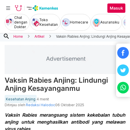
Masuk
Chat
Toko
dengan
Homecare
Asuransiku
Kesehatan
Dokter
search
Home
Artikel
Vaksin Rabies Anjing: Lindungi Anjing Kesa
Vaksin Rabies Anjing: Lindungi
Anjing Kesayanganmu
Kesehatan Anjing
4 menit
Ditinjau oleh
Redaksi Halodoc
06 Oktober 2025
Vaksin Rabies merangsang sistem kekebalan tubuh
anjing untuk menghasilkan antibodi yang melawan
virus rabies.