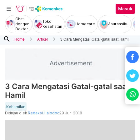
Masuk
Chat
Toko
dengan
Homecare
Asuransiku
Kesehatan
Dokter
search
Home
Artikel
3 Cara Mengatasi Gatal-gatal saat Hamil
3 Cara Mengatasi Gatal-gatal saat
Hamil
Kehamilan
Ditinjau oleh
Redaksi Halodoc
29 Juni 2018