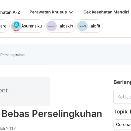
keyboard_arrow_down
keybo
Perawatan Khusus
Cek Kesehatan Mandiri
hatan A-Z
are
Asuransiku
Haloskin
Halofit
 Perselingkuhan
Berlan
 Bebas Perselingkuhan
Topik T
Coronav
Juli 2017