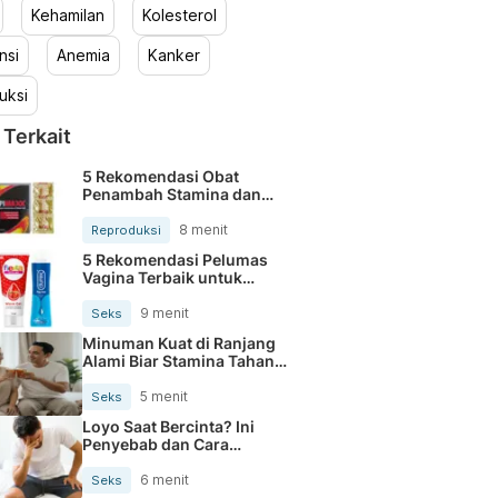
Kehamilan
Kolesterol
nsi
Anemia
Kanker
uksi
 Terkait
5 Rekomendasi Obat
Penambah Stamina dan
Performa Pria Dewasa
8 menit
Reproduksi
5 Rekomendasi Pelumas
Vagina Terbaik untuk
Berhubungan Intim
9 menit
Seks
Minuman Kuat di Ranjang
Alami Biar Stamina Tahan
Lama
5 menit
Seks
Loyo Saat Bercinta? Ini
Penyebab dan Cara
Mengatasinya
6 menit
Seks