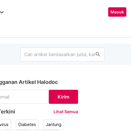
ard_arrow_down
Masuk
search
gganan Artikel Halodoc
Kirim
erkini
Lihat Semua
irus
Diabetes
Jantung