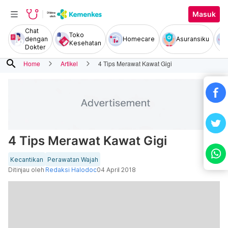
Masuk
Chat
Toko
dengan
Homecare
Asuransiku
Kesehatan
Dokter
search
Home
Artikel
4 Tips Merawat Kawat Gigi
4 Tips Merawat Kawat Gigi
Kecantikan
Perawatan Wajah
Ditinjau oleh
Redaksi Halodoc
04 April 2018