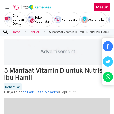
Masuk
Chat
Toko
dengan
Homecare
Asuransiku
Kesehatan
Dokter
search
Home
Artikel
5 Manfaat Vitamin D untuk Nutrisi Ibu Hamil
5 Manfaat Vitamin D untuk Nutrisi
Ibu Hamil
Kehamilan
Ditinjau oleh
dr. Fadhli Rizal Makarim
01 April 2021