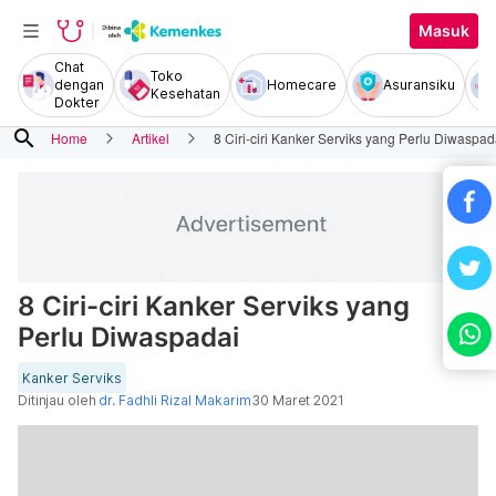
Masuk
Chat
Toko
dengan
Homecare
Asuransiku
Kesehatan
Dokter
search
Home
Artikel
8 Ciri-ciri Kanker Serviks yang Perlu Diwaspad
8 Ciri-ciri Kanker Serviks yang
Perlu Diwaspadai
Kanker Serviks
Ditinjau oleh
dr. Fadhli Rizal Makarim
30 Maret 2021