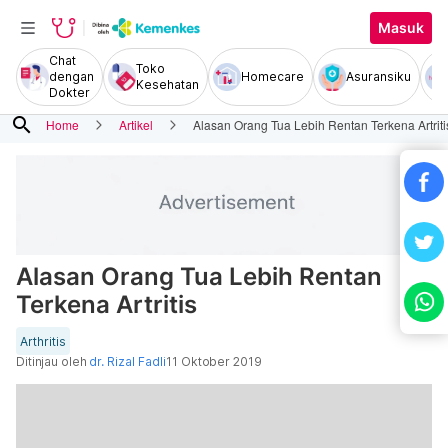
Masuk
Chat
Toko
dengan
Homecare
Asuransiku
Kesehatan
Dokter
search
Home
Artikel
Alasan Orang Tua Lebih Rentan Terkena Artriti
Alasan Orang Tua Lebih Rentan
Terkena Artritis
Arthritis
Ditinjau oleh
dr. Rizal Fadli
11 Oktober 2019