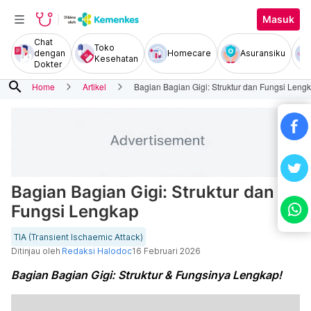
Masuk
Chat
Toko
dengan
Homecare
Asuransiku
Kesehatan
Dokter
search
Home
Artikel
Bagian Bagian Gigi: Struktur dan Fungsi Leng
Bagian Bagian Gigi: Struktur dan
Fungsi Lengkap
TIA (Transient Ischaemic Attack)
Ditinjau oleh
Redaksi Halodoc
16 Februari 2026
Bagian Bagian Gigi: Struktur & Fungsinya Lengkap!