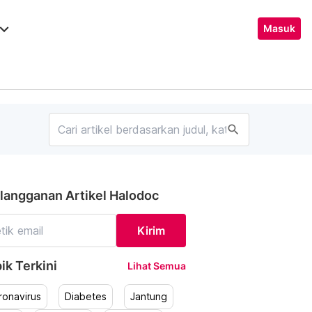
ard_arrow_down
Masuk
search
langganan Artikel Halodoc
Kirim
ik Terkini
Lihat Semua
ronavirus
Diabetes
Jantung