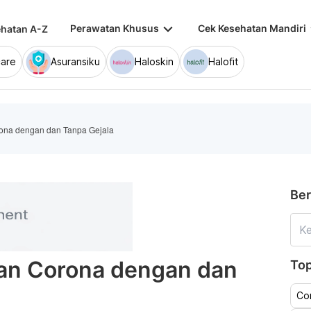
keyboard_arrow_down
keybo
Perawatan Khusus
Cek Kesehatan Mandiri
hatan A-Z
are
Asuransiku
Haloskin
Halofit
ona dengan dan Tanpa Gejala
Ber
an Corona dengan dan
Top
Co