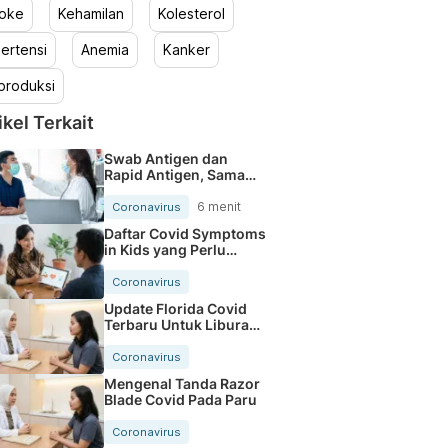
roke
Kehamilan
Kolesterol
ertensi
Anemia
Kanker
produksi
ikel Terkait
Swab Antigen dan
Rapid Antigen, Sama
atau Beda?
6 menit
Coronavirus
Daftar Covid Symptoms
in Kids yang Perlu
Orang Tua Tahu
Coronavirus
Update Florida Covid
Terbaru Untuk Liburan
Makin Aman
Coronavirus
Mengenal Tanda Razor
Blade Covid Pada Paru
Coronavirus