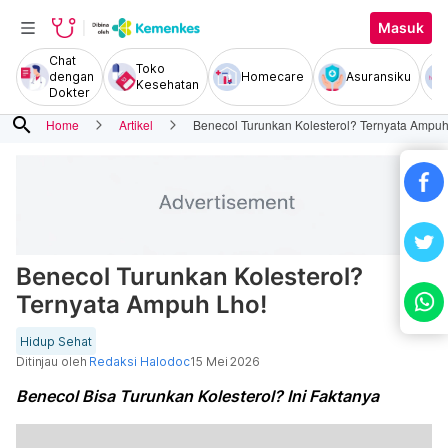
Masuk
Chat
Toko
dengan
Homecare
Asuransiku
Kesehatan
Dokter
search
Home
Artikel
Benecol Turunkan Kolesterol? Ternyata Ampuh
Benecol Turunkan Kolesterol?
Ternyata Ampuh Lho!
Hidup Sehat
Ditinjau oleh
Redaksi Halodoc
15 Mei 2026
Benecol Bisa Turunkan Kolesterol? Ini Faktanya