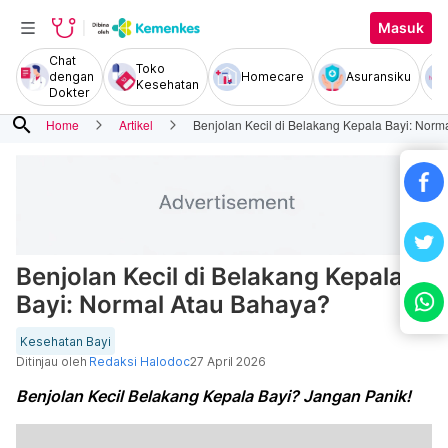
Masuk
Chat
Toko
dengan
Homecare
Asuransiku
Kesehatan
Dokter
search
Home
Artikel
Benjolan Kecil di Belakang Kepala Bayi: Nor
Benjolan Kecil di Belakang Kepala
Bayi: Normal Atau Bahaya?
Kesehatan Bayi
Ditinjau oleh
Redaksi Halodoc
27 April 2026
Benjolan Kecil Belakang Kepala Bayi? Jangan Panik!