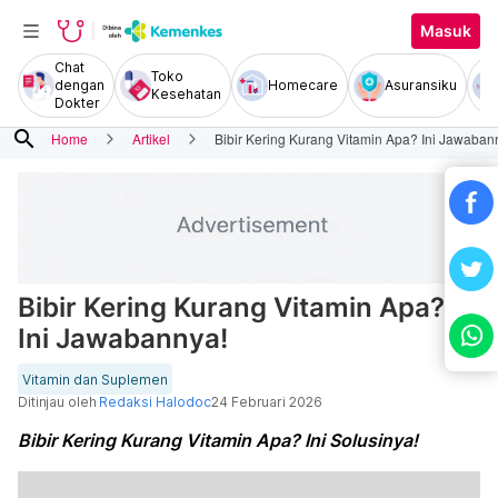
Masuk
Chat
Toko
dengan
Homecare
Asuransiku
Kesehatan
Dokter
search
Home
Artikel
Bibir Kering Kurang Vitamin Apa? Ini Jawaban
Bibir Kering Kurang Vitamin Apa?
Ini Jawabannya!
Vitamin dan Suplemen
Ditinjau oleh
Redaksi Halodoc
24 Februari 2026
Bibir Kering Kurang Vitamin Apa? Ini Solusinya!