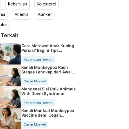
Kehamilan
Kolesterol
nsi
Anemia
Kanker
uksi
 Terkait
Cara Merawat Anak Kucing
Persia? Begini Tips
Mudahnya
Kesehatan Hewan
Kenali Monkeypox Rash
Stages Lengkap dari Awal
Hingga Sembuh
Cacar Monyet
Mengenal Sisi Unik Animals
With Down Syndrome
Kesehatan Hewan
Kenali Manfaat Monkeypox
Vaccine demi Cegah
Penularan
Cacar Monyet