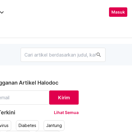
ard_arrow_down
Masuk
search
gganan Artikel Halodoc
Kirim
erkini
Lihat Semua
irus
Diabetes
Jantung