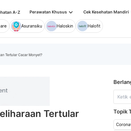
keyboard_arrow_down
keybo
Perawatan Khusus
Cek Kesehatan Mandiri
hatan A-Z
are
Asuransiku
Haloskin
Halofit
an Tertular Cacar Monyet?
Berlan
liharaan Tertular
Topik T
Coronav