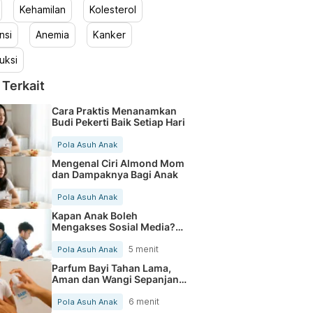
Kehamilan
Kolesterol
nsi
Anemia
Kanker
uksi
 Terkait
Cara Praktis Menanamkan
Budi Pekerti Baik Setiap Hari
Pola Asuh Anak
Mengenal Ciri Almond Mom
dan Dampaknya Bagi Anak
Pola Asuh Anak
Kapan Anak Boleh
Mengakses Sosial Media?
Ini yang Perlu Orang Tua
Pahami
5 menit
Pola Asuh Anak
Parfum Bayi Tahan Lama,
Aman dan Wangi Sepanjang
Hari
6 menit
Pola Asuh Anak