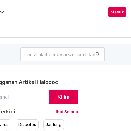
ard_arrow_down
Masuk
search
gganan Artikel Halodoc
Kirim
erkini
Lihat Semua
irus
Diabetes
Jantung