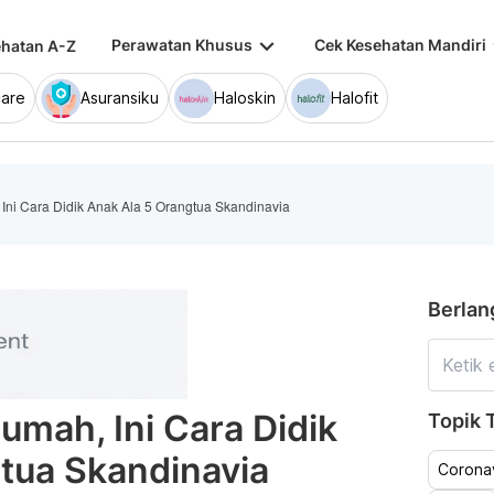
keyboard_arrow_down
keybo
Perawatan Khusus
Cek Kesehatan Mandiri
hatan A-Z
are
Asuransiku
Haloskin
Halofit
Ini Cara Didik Anak Ala 5 Orangtua Skandinavia
Berlan
umah, Ini Cara Didik
Topik T
tua Skandinavia
Coronav