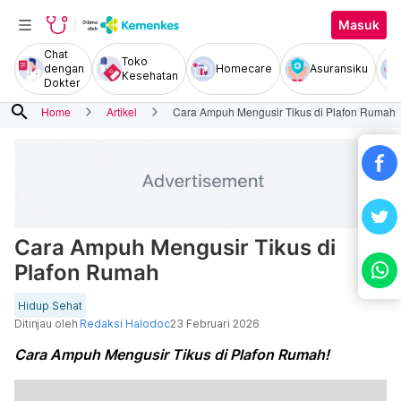
Masuk
Chat
Toko
dengan
Homecare
Asuransiku
Kesehatan
Dokter
search
Home
Artikel
Cara Ampuh Mengusir Tikus di Plafon Rumah
Cara Ampuh Mengusir Tikus di
Plafon Rumah
Hidup Sehat
Ditinjau oleh
Redaksi Halodoc
23 Februari 2026
Cara Ampuh Mengusir Tikus di Plafon Rumah!