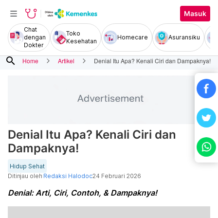
Masuk
Chat
Toko
dengan
Homecare
Asuransiku
Kesehatan
Dokter
search
Home
Artikel
Denial Itu Apa? Kenali Ciri dan Dampaknya!
Denial Itu Apa? Kenali Ciri dan
Dampaknya!
Hidup Sehat
Ditinjau oleh
Redaksi Halodoc
24 Februari 2026
Denial: Arti, Ciri, Contoh, & Dampaknya!