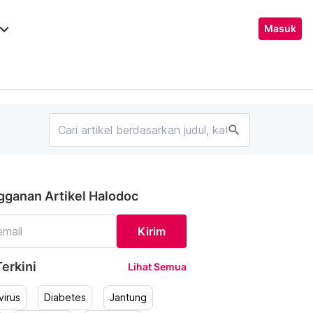
ard_arrow_down
Masuk
search
gganan Artikel Halodoc
Kirim
erkini
Lihat Semua
irus
Diabetes
Jantung