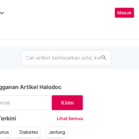
ard_arrow_down
Masuk
search
gganan Artikel Halodoc
Kirim
erkini
Lihat Semua
irus
Diabetes
Jantung