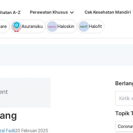
keyboard_arrow_down
keybo
Perawatan Khusus
Cek Kesehatan Mandiri
hatan A-Z
are
Asuransiku
Haloskin
Halofit
Berlan
lang
Topik T
Coronav
zal Fadli
20 Februari 2025