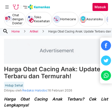
Masuk
Chat
Toko
dengan
Homecare
Asuransiku
Kesehatan
Dokter
search
Home
Artikel
Harga Obat Cacing Anak: Update Terbaru dan
Harga Obat Cacing Anak: Update
Terbaru dan Termurah!
Hidup Sehat
Ditinjau oleh
Redaksi Halodoc
16 Februari 2026
Harga Obat Cacing Anak Terbaru? Cek List
Lengkapnya!