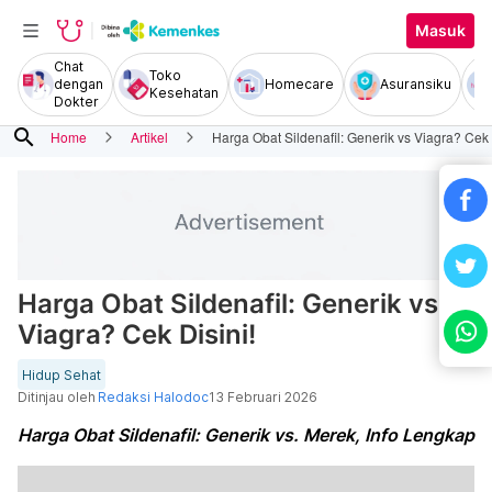
Masuk
Chat
Toko
dengan
Homecare
Asuransiku
Kesehatan
Dokter
search
Home
Artikel
Harga Obat Sildenafil: Generik vs Viagra? Cek 
Harga Obat Sildenafil: Generik vs
Viagra? Cek Disini!
Hidup Sehat
Ditinjau oleh
Redaksi Halodoc
13 Februari 2026
Harga Obat Sildenafil: Generik vs. Merek, Info Lengkap